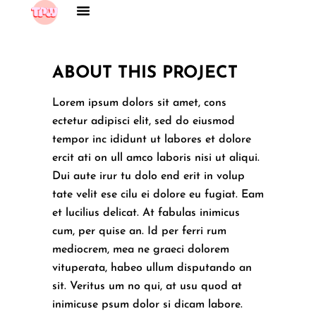
ABOUT THIS PROJECT
Lorem ipsum dolors sit amet, cons
ectetur adipisci elit, sed do eiusmod
tempor inc ididunt ut labores et dolore
ercit ati on ull amco laboris nisi ut aliqui.
Dui aute irur tu dolo end erit in volup
tate velit ese cilu ei dolore eu fugiat. Eam
et lucilius delicat. At fabulas inimicus
cum, per quise an. Id per ferri rum
mediocrem, mea ne graeci dolorem
vituperata, habeo ullum disputando an
sit. Veritus um no qui, at usu quod at
inimicuse psum dolor si dicam labore.