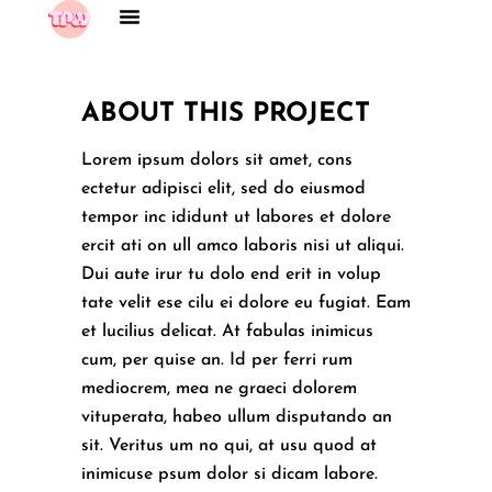
ABOUT THIS PROJECT
Lorem ipsum dolors sit amet, cons
ectetur adipisci elit, sed do eiusmod
tempor inc ididunt ut labores et dolore
ercit ati on ull amco laboris nisi ut aliqui.
Dui aute irur tu dolo end erit in volup
tate velit ese cilu ei dolore eu fugiat. Eam
et lucilius delicat. At fabulas inimicus
cum, per quise an. Id per ferri rum
mediocrem, mea ne graeci dolorem
vituperata, habeo ullum disputando an
sit. Veritus um no qui, at usu quod at
inimicuse psum dolor si dicam labore.